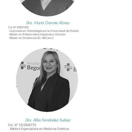
Dra. María Garrote Alonso
Col. Nº
33001293
· Licenciada en Odontología por la Universidad de Oviedo
· Máster en Prótesis sobre Implantes y Oclusión
· Máster en Ortodoncia (Dr. McCann)
Dra. Alba Fernández Suárez
Col. Nº 33/2846779
· Médico Especialista en Medicina Estética