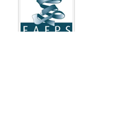
EUROPEAN ACADEMY OF FACIAL PLASTIC
SURGERY
Europe´s largest society of rhinoplasty and facial plastic
surgeons.
enlace